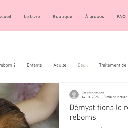
cueil
Le Livre
Boutique
À propos
FAQ
reborn ?
Enfants
Adulte
Deuil
Traitement de 
passionpoupons
14 juil. 2025
3 min de lecture
Démystifions le 
reborns