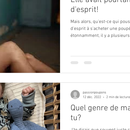
Elle avait pourtan
d'esprit!
Mais alors, qu'est-ce qui po
d'esprit à s'acheter une poup
étonnamment, il y a plusieurs
passionpoupons
12 déc. 2022
2 min de lecture
Quel genre de m
tu?
J'te dirais que souvent juste