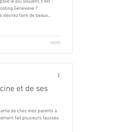
ose le plu souvent, c'est :
ooting Geneviève ?
es choses que vous devez
é Un mohair de
a vaut vraiment la peine.
ille selon ce que vous désirez
ncine et de ses
 partie de chez mes parents à
sement fait plusieurs fausses