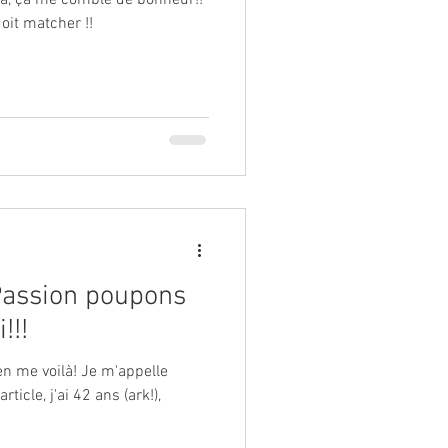
doit matcher !!
 Passion poupons
!!!
là! Je m'appelle
icle, j'ai 42 ans (ark!),