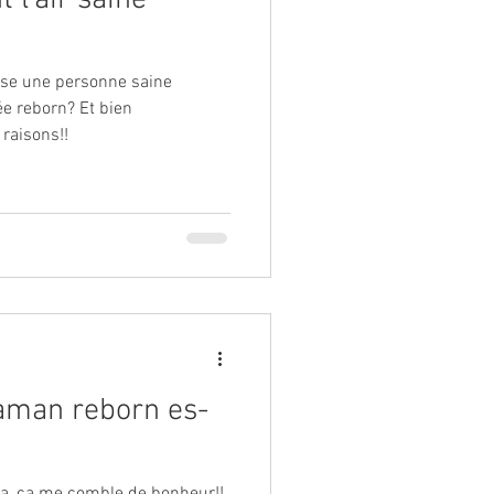
t l'air saine
usse une personne saine
ée reborn? Et bien
 raisons!!
aman reborn es-
 ça, ça me comble de bonheur!!