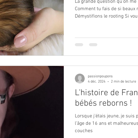
La grande question qu'on me p
Comment tu fais de si beaux r
Démystifions le rooting Si vous désirez faire de beaux
rooting, voici quelques petit
prendre en compte : Un beau rooting demande du temps....
Ça prend de bonnes aiguilles de qualit
qualité, oui c'est cher, mais ç
Utilisez la bonne taille d'aigu
obtenir comm
passionpoupons
4 déc. 2024
2 min de lecture
L'histoire de Fra
bébés reborns !
Lorsque j'étais jeune, je suis
l'âge de 16 ans et malheureu
couches