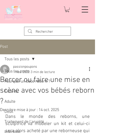
Post
Tous les posts
passionpoupons
Tous les posts
1 nov. 2022
3 min de lecture
Bercer ou faire une mise en
Pourquoi un bébé reborn ?
scène avec vos bébés reborn
Enfants
?
Adulte
Dernière mise à jour :
14 oct. 2025
Deuil
Dans le monde des reborns, une 
Traitement de l'anxiété
sculptrice va modeler un kit et celui-ci 
sera alors acheté par une reborneuse qui 
Infertilité