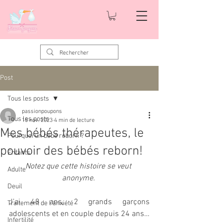
Post
Tous les posts
passionpoupons
Tous les posts
15 nov. 2023
4 min de lecture
Mes bébés thérapeutes, le
Pourquoi un bébé reborn ?
pouvoir des bébés reborn!
Enfants
Notez que cette histoire se veut 
Adulte
anonyme. 
Deuil
J’ai 48 ans, 2 grands garçons 
Traitement de l'anxiété
adolescents et en couple depuis 24 ans… 
Infertilité