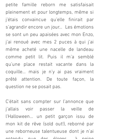
petite famille reborn me satisfaisait 
pleinement et pour longtemps, même si 
j’étais convaincue qu’elle finirait par 
s’agrandir encore un jour…  Les émotions 
se sont un peu apaisées avec mon Enzo, 
j’ai renoué avec mes 2 puces à qui j’ai 
même acheté une nacelle de landeau 
comme petit lit. Puis il m’a semblé 
qu’une place restait vacante dans la 
coquille… mais je n’y ai pas vraiment 
prêté attention. De toute façon, la 
question ne se posait pas.
C’était sans compter sur l’annonce que 
j’allais voir passer la veille de 
l’Halloween… un petit garçon issu de 
mon kit de rêve (sold out!), reborné par 
une reborneuse talentueuse dont je n’ai 
entendu que des éloges… à peine 