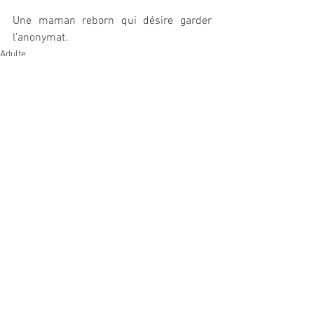
Une maman reborn qui désire garder 
l'anonymat. 
Adulte
Traitement de l'anxiété
Pourquoi un bébé reborn ?
Voir tout
Posts récents