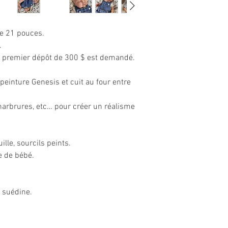
ils arriveront donc dan
commandez un bébé « Di
photo, si vous comma
e 21 pouces.
assurez-vous de bien 
.
spéciales.
n premier dépôt de 300 $ est demandé.
Si vous éprouvez un p
seulement nous contac
 peinture Genesis et cuit au four entre
La livraison est effect
jours) et Par DHL Expr
jours).
marbrures, etc… pour créer un réalisme
ille, sourcils peints.
e de bébé.
.
n suédine.