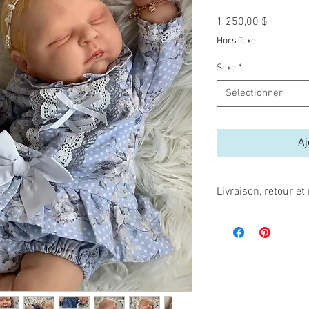
Prix
1 250,00 $
Hors Taxe
Sexe
*
Sélectionner
Aj
Livraison, retour 
Comme les poupées re
endommagées, par la f
manipulation inadéquate
Ces articles ne sont n
Assurez-vous avant de
modèle que vous désire
emballées avec soin, d