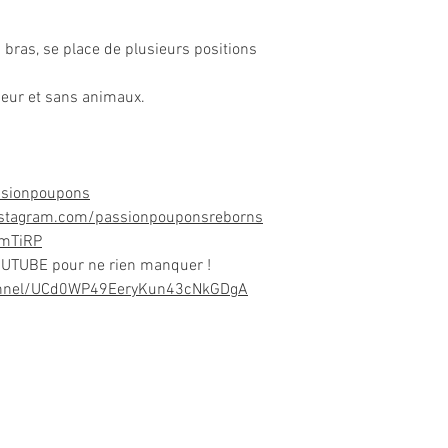
 bras, se place de plusieurs positions
eur et sans animaux.
ssionpoupons
nstagram.com/passionpouponsreborns
DmTiRP
OUTUBE pour ne rien manquer !
annel/UCd0WP49EeryKun43cNkGDgA