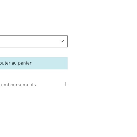
outer au panier
et remboursements.
borns peuvent être facilement
umée de cigarette, par une
, par une exposition au soleil, etc…
i remboursables, ni échangeables.
 commander que c’est vraiment le
z. De plus, les poupées reborns sont
e manière à être très bien protégées,