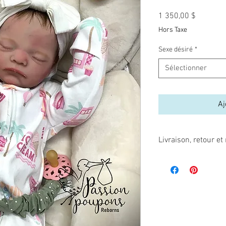
Prix
1 350,00 $
Hors Taxe
Sexe désiré
*
Sélectionner
Aj
Livraison, retour 
Comme les poupées re
endommagées, par la f
manipulation inadéquate
Ces articles ne sont n
Assurez-vous avant de
modèle que vous désire
emballées avec soin, d