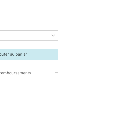
outer au panier
et remboursements.
borns peuvent être facilement
umée de cigarette, par une
, par une exposition au soleil, etc…
i remboursables, ni échangeables.
 commander que c’est vraiment le
z. De plus, les poupées reborns sont
e manière à être très bien protégées,