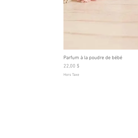
Parfum à la poudre de bébé
Prix
22,00 $
Hors Taxe