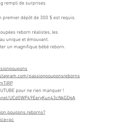
ng rempli de surprises
n premier dépôt de 300 $ est requis.
oupées reborn réalistes, les
au unique et émouvant.
pter un magnifique bébé reborn.
ssionpoupons
nstagram.com/passionpouponsreborns
DmTiRP
OUTUBE pour ne rien manquer !
annel/UCd0WP49EeryKun43cNkGDgA
ion.poupons.reborns?
ice=pc