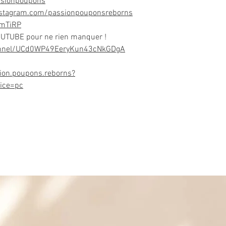
ssionpoupons
nstagram.com/passionpouponsreborns
DmTiRP
OUTUBE pour ne rien manquer !
annel/UCd0WP49EeryKun43cNkGDgA
ion.poupons.reborns?
ice=pc