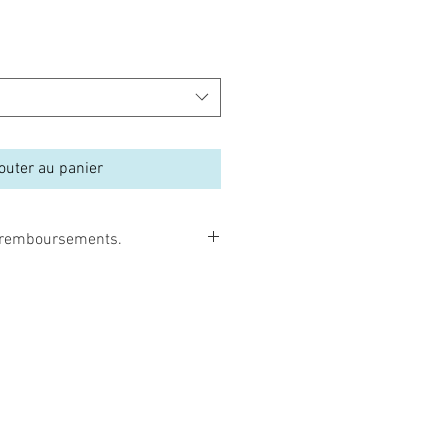
outer au panier
et remboursements.
borns peuvent être facilement
umée de cigarette, par une
, par une exposition au soleil, etc…
i remboursables, ni échangeables.
 commander que c’est vraiment le
z. De plus, les poupées reborns sont
e manière à être très bien protégées,
s un très bon état. De plus si vous
sponible », il sera identique à la