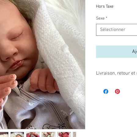
Hors Taxe
Sexe
*
Sélectionner
Aj
Livraison, retour 
Comme les poupées re
endommagées, par la f
manipulation inadéquate
Ces articles ne sont n
Assurez-vous avant de
modèle que vous désire
emballées avec soin, d
ils arriveront donc dan
commandez un bébé « Di