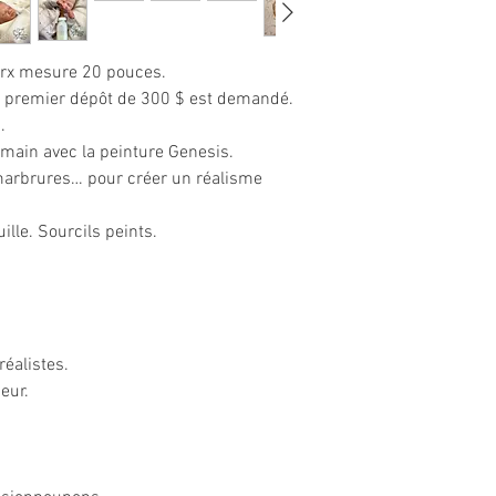
photo, si vous comma
assurez-vous de bien 
spéciales.
arx
mesure 20 pouces.
n premier dépôt de 300 $ est demandé.
NOTEZ QUE LES DÉP
.
a main avec la peinture Genesis.
Si vous éprouvez un p
marbrures… pour créer un réalisme
seulement nous contac
La livraison est effect
jours) et Par DHL Expr
ille. Sourcils peints.
jours).
réalistes.
eur.