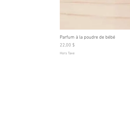
Parfum à la poudre de bébé
Prix
22,00 $
Hors Taxe