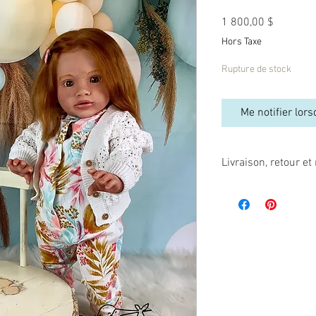
Prix
1 800,00 $
Hors Taxe
Rupture de stock
Me notifier lors
Livraison, retour 
Comme les poupées re
endommagées, par la f
manipulation inadéquate
Ces articles ne sont n
Assurez-vous avant de
modèle que vous désire
emballées avec soin, d
ils arriveront donc dan
commandez un bébé « Di