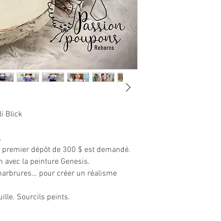
photo, si vous comma
assurez-vous de bien 
spéciales.
NOTEZ QUE LES DÉP
Si vous éprouvez un p
seulement nous contac
La livraison est effect
jours) et Par DHL Expr
monde (4 à 10 jours).
i Blick
.
n premier dépôt de 300 $ est demandé.
in avec la peinture Genesis.
marbrures… pour créer un réalisme
ille. Sourcils peints.