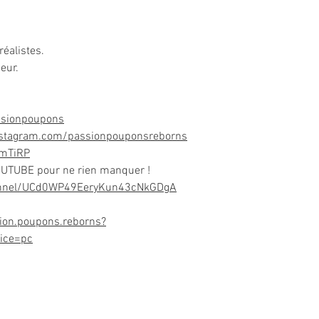
réalistes.
eur.
ssionpoupons
nstagram.com/passionpouponsreborns
DmTiRP
OUTUBE pour ne rien manquer !
annel/UCd0WP49EeryKun43cNkGDgA
ion.poupons.reborns?
ice=pc