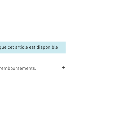
que cet article est disponible
et remboursements.
borns peuvent être facilement
umée de cigarette, par une
, par une exposition au soleil, etc…
i remboursables, ni échangeables.
 commander que c’est vraiment le
z. De plus, les poupées reborns sont
e manière à être très bien protégées,
s un très bon état. De plus si vous
sponible », il sera identique à la