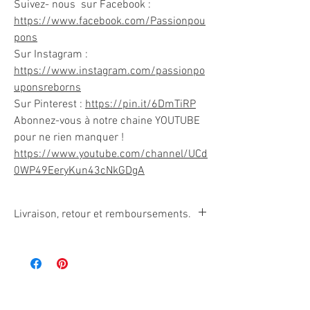
Suivez- nous sur Facebook :
https://www.facebook.com/Passionpou
pons
Sur Instagram :
https://www.instagram.com/passionpo
uponsreborns
Sur Pinterest :
https://pin.it/6DmTiRP
Abonnez-vous à notre chaine YOUTUBE
pour ne rien manquer !
https://www.youtube.com/channel/UCd
0WP49EeryKun43cNkGDgA
Livraison, retour et remboursements.
Comme les poupées reborns peuvent être
facilement endommagées, par la fumée de
cigarette, par une manipulation inadéquate, par
une exposition au soleil, etc… Ces articles ne
sont ni remboursables, ni échangeables.