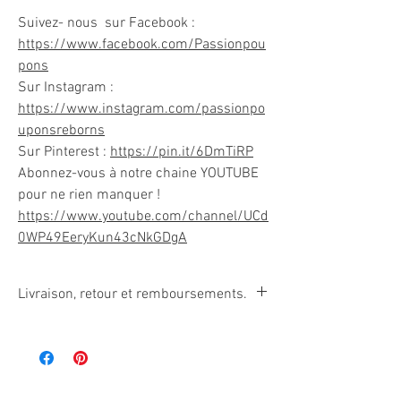
Suivez- nous sur Facebook :
https://www.facebook.com/Passionpou
pons
Sur Instagram :
https://www.instagram.com/passionpo
uponsreborns
Sur Pinterest :
https://pin.it/6DmTiRP
Abonnez-vous à notre chaine YOUTUBE
pour ne rien manquer !
https://www.youtube.com/channel/UCd
0WP49EeryKun43cNkGDgA
Livraison, retour et remboursements.
Comme les poupées reborns peuvent être
facilement endommagées, par la fumée de
cigarette, par une manipulation inadéquate, par
une exposition au soleil, etc… Ces articles ne