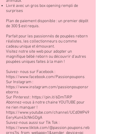
animaux.
Livré avec un gros box opening rempli de
surprises
Plan de paiement disponible : un premier dépôt
de 300 $ est requis.
Parfait pour les passionnés de poupées reborn
réalistes, les collectionneurs ou comme
cadeau unique et émouvant.
Visitez notre site web pour adopter un
magnifique bébé reborn ou découvrir d'autres
poupées uniques faites à la main !
Suivez- nous sur Facebook :
https://www.facebook.com/Passionpoupons
Sur Instagram :
https://www.instagram.com/passionpouponsr
eborns
Sur Pinterest :
https://pin.it/6DmTiRP
Abonnez-vous à notre chaine YOUTUBE pour
ne rien manquer !
https://www.youtube.com/channel/UCd0WP49
EeryKun43cNkGDgA
Suivez-nous aussi sur Tik Tok :
https://www.tiktok.com/@passion.poupons.reb
orns?is_from_webapp=1&sender_device=pc