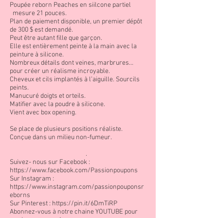
Poupée reborn
Peaches en siilcone partiel
mesure 21 pouces.
Plan de paiement disponible, un premier dépôt
de 300 $ est demandé.
Peut être autant fille que garçon.
Elle est entièrement peinte à la main avec la
peinture à silicone.
Nombreux détails dont veines, marbrures…
pour créer un réalisme incroyable.
Cheveux et cils implantés à l’aiguille. Sourcils
peints.
Manucuré doigts et orteils.
Matifier avec la poudre à silicone.
Vient avec box opening.
Se place de plusieurs positions réaliste.
Conçue dans un milieu non-fumeur.
.
Suivez- nous sur Facebook :
https://www.facebook.com/Passionpoupons
Sur Instagram :
https://www.instagram.com/passionpouponsr
eborns
Sur Pinterest :
https://pin.it/6DmTiRP
Abonnez-vous à notre chaine YOUTUBE pour