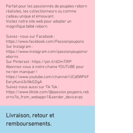
Parfait pour les passionnés de poupées reborn
réalistes, les collectionneurs ou comme
cadeau unique et émouvant.
Visitez notre site web pour adopter un
magnifique bébé reborn.
Suivez- nous sur Facebook :
https://www.facebook.com/Passionpoupons
Sur Instagram :
https://www.instagram.com/passionpouponsr
eborns
Sur Pinterest :
https://pin.it/6DmTiRP
Abonnez-vous à notre chaine YOUTUBE pour
ne rien manquer !
https://www.youtube.com/channel/UCd0WP49
EeryKun43cNkGDgA
Suivez-nous aussi sur Tik Tok :
https://www.tiktok.com/@passion.poupons.reb
orns?is_from_webapp=1&sender_device=pc
Livraison, retour et
remboursements.