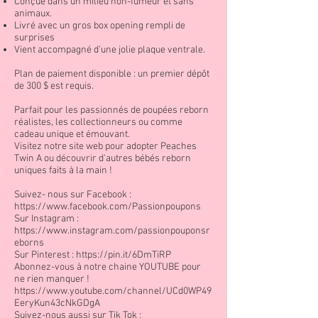
Conçue dans un milieu non-fumeur et sans
animaux.
Livré avec un gros box opening rempli de
surprises
Vient accompagné d’une jolie plaque ventrale.
Plan de paiement disponible : un premier dépôt
de 300 $ est requis.
Parfait pour les passionnés de poupées reborn
réalistes, les collectionneurs ou comme
cadeau unique et émouvant.
Visitez notre site web pour adopter Peaches
Twin A ou découvrir d'autres bébés reborn
uniques faits à la main !
Suivez- nous sur Facebook :
https://www.facebook.com/Passionpoupons
Sur Instagram :
https://www.instagram.com/passionpouponsr
eborns
Sur Pinterest :
https://pin.it/6DmTiRP
Abonnez-vous à notre chaine YOUTUBE pour
ne rien manquer !
https://www.youtube.com/channel/UCd0WP49
EeryKun43cNkGDgA
Suivez-nous aussi sur Tik Tok :