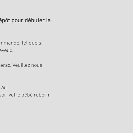
pôt pour débuter la
ommande, tel que si
heveux.
rac. Veuillez nous
l au
voir votre bébé reborn