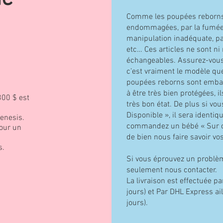
Comme les poupées reborns 
endommagées, par la fumée 
manipulation inadéquate, par
etc… Ces articles ne sont ni
échangeables. Assurez-vou
c’est vraiment le modèle que
poupées reborns sont embal
à être très bien protégées, 
300 $ est
très bon état. De plus si 
Disponible », il sera identiqu
Genesis.
commandez un bébé « Sur 
our un
de bien nous faire savoir v
s.
Si vous éprouvez un problè
seulement nous contacter.
La livraison est effectuée p
jours) et Par DHL Express ai
jours).