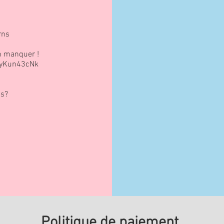
rns
n manquer !
ryKun43cNk
ns?
Politique de paiement