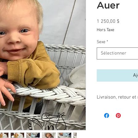
Auer
Prix
1 250,00 $
Hors Taxe
Sexe
*
Sélectionner
Aj
Livraison, retour 
Comme les poupées re
endommagées, par la f
manipulation inadéquate
Ces articles ne sont n
Assurez-vous avant de