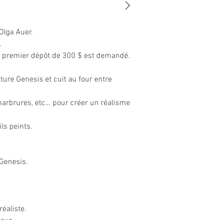
modèle que vous désire
emballées avec soin, d
ils arriveront donc dan
Olga Auer.
commandez un bébé « Di
.
photo, si vous comma
n premier dépôt de 300 $ est demandé.
assurez-vous de bien 
spéciales.
nture Genesis et cuit au four entre
NOTEZ QUE LES DÉP
marbrures, etc… pour créer un réalisme
Si vous éprouvez un p
seulement nous contac
ils peints.
La livraison est effect
jours) et Par DHL Expr
jours).
sh de Genesis.
réaliste.