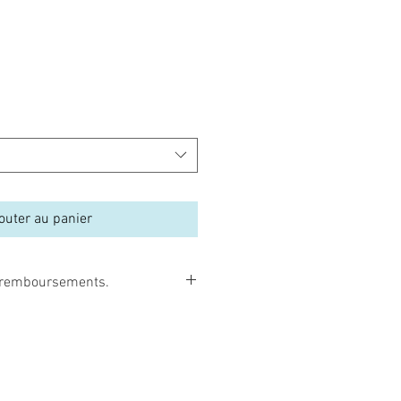
outer au panier
et remboursements.
borns peuvent être facilement
umée de cigarette, par une
, par une exposition au soleil, etc…
i remboursables, ni échangeables.
 commander que c’est vraiment le