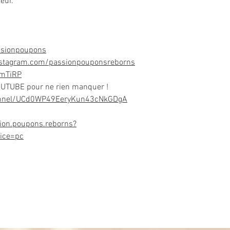
eur.
ssionpoupons
nstagram.com/passionpouponsreborns
DmTiRP
OUTUBE pour ne rien manquer !
annel/UCd0WP49EeryKun43cNkGDgA
ion.poupons.reborns?
ice=pc