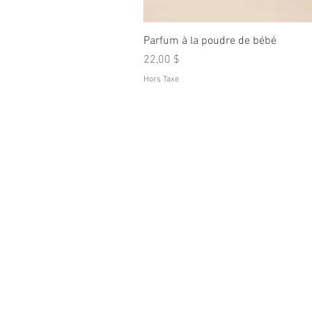
Parfum à la poudre de bébé
Prix
22,00 $
Hors Taxe