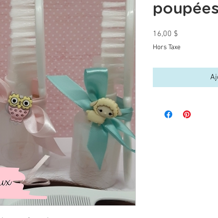
poupées
Prix
16,00 $
Hors Taxe
Aj