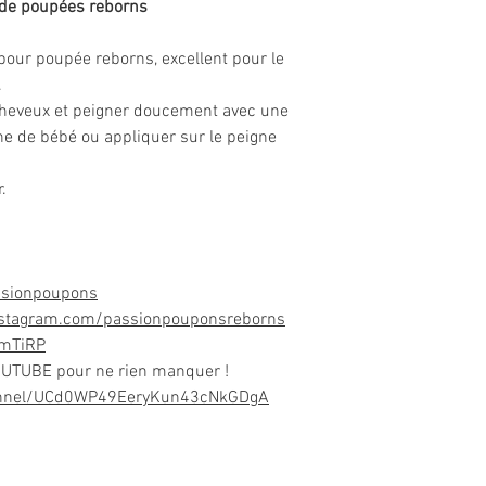
 de poupées reborns
pour poupée reborns, excellent pour le
.
cheveux et peigner doucement avec une
e de bébé ou appliquer sur le peigne
.
ssionpoupons
nstagram.com/passionpouponsreborns
DmTiRP
OUTUBE pour ne rien manquer !
annel/UCd0WP49EeryKun43cNkGDgA