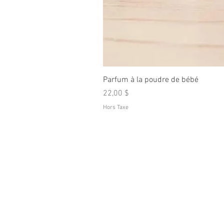
Parfum à la poudre de bébé
Prix
22,00 $
Hors Taxe