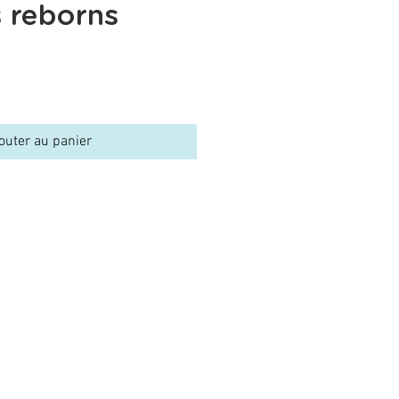
 reborns
outer au panier