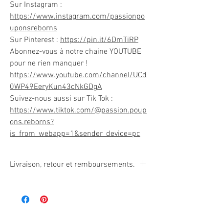
Sur Instagram :
https://www.instagram.com/passionpo
uponsreborns
Sur Pinterest :
https://pin.it/6DmTiRP
Abonnez-vous à notre chaine YOUTUBE
pour ne rien manquer !
https://www.youtube.com/channel/UCd
0WP49EeryKun43cNkGDgA
Suivez-nous aussi sur Tik Tok :
https://www.tiktok.com/@passion.poup
ons.reborns?
is_from_webapp=1&sender_device=pc
Livraison, retour et remboursements.
Comme les poupées reborns peuvent être
facilement endommagées, par la fumée de
cigarette, par une manipulation inadéquate, par
une exposition au soleil, etc… Ces articles ne