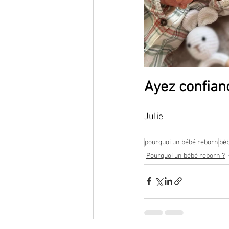
Ayez confian
Julie
vous décourager et vou
pourquoi un bébé reborn
bé
Pourquoi un bébé reborn ?