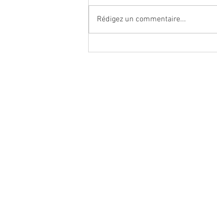
Rédigez un commentaire...
Les bébés reborns contre le
trouble obsessionel compulsif
(TOC)