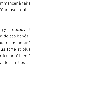
commencer à faire 
épreuves qui je 
j’y ai découvert 
n de ces bébés . 
oudre instantané 
us forte et plus 
icularité bien à 
elles amitiés se 