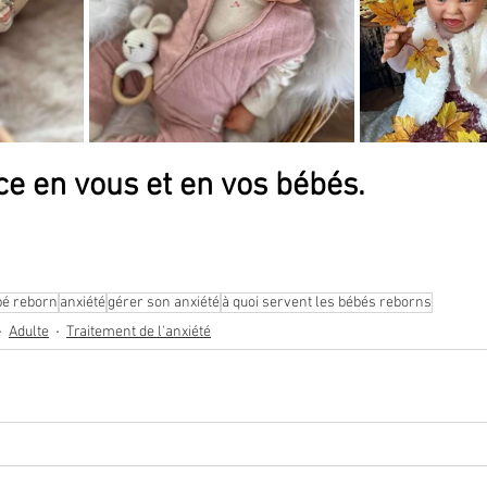
ce en vous et en vos bébés.
s dire quoi faire ou ne pas faire ! Ayez confiance en vous 
bé reborn
anxiété
gérer son anxiété
à quoi servent les bébés reborns
Adulte
Traitement de l'anxiété