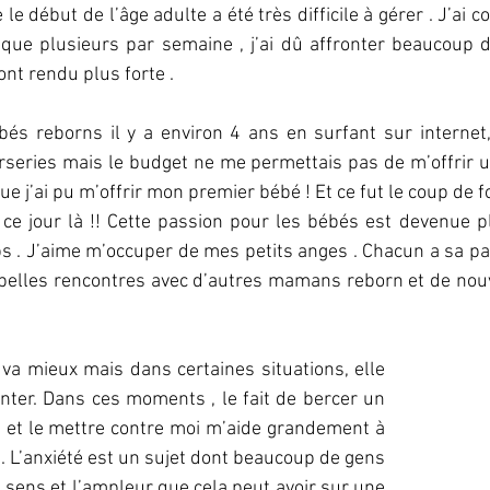
le début de l’âge adulte a été très difficile à gérer . J’ai 
que plusieurs par semaine , j’ai dû affronter beaucoup d’
ont rendu plus forte . 
bés reborns il y a environ 4 ans en surfant sur internet, 
rseries mais le budget ne me permettais pas de m’offrir u
e j’ai pu m’offrir mon premier bébé ! Et ce fut le coup de f
ce jour là !! Cette passion pour les bébés est devenue pl
s . J’aime m’occuper de mes petits anges . Chacun a sa part
 de belles rencontres avec d’autres mamans reborn et de nouv
 va mieux mais dans certaines situations, elle 
nter. Dans ces moments , le fait de bercer un 
 et le mettre contre moi m’aide grandement à 
. L’anxiété est un sujet dont beaucoup de gens 
 sens et l’ampleur que cela peut avoir sur une 